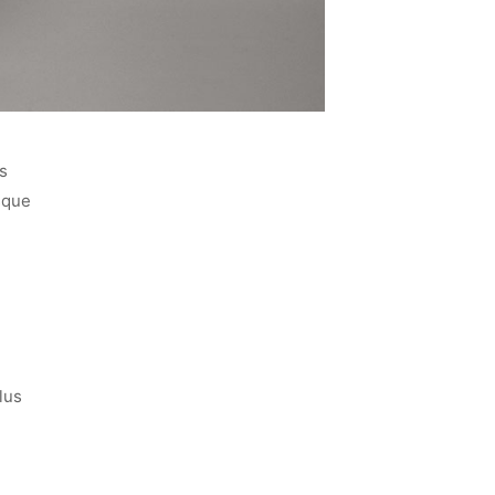
s
isque
lus