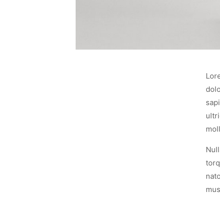
Lore
dolo
sapi
ultr
moll
Null
torq
nato
mus