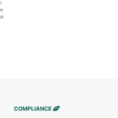
o
at
at
COMPLIANCE