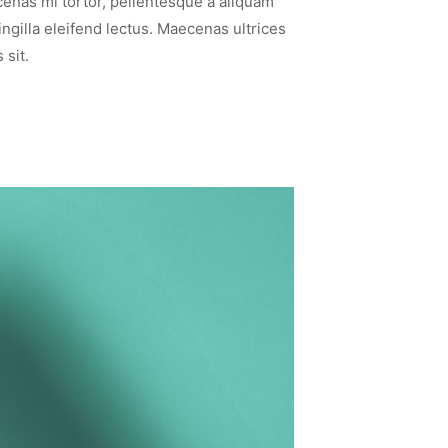
enas mi tortor, pellentesque a aliquam
ringilla eleifend lectus. Maecenas ultrices
 sit.