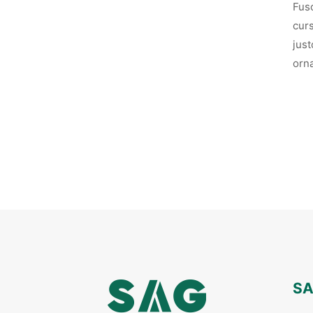
Fusc
curs
just
orna
SA